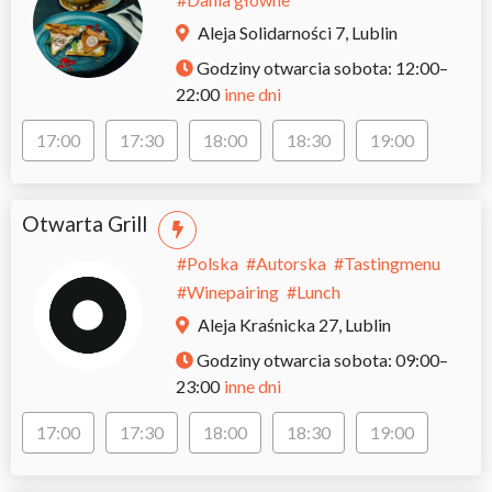
Aleja Solidarności 7, Lublin
Godziny otwarcia
sobota: 12:00–
inne dni
22:00
17:00
17:30
18:00
18:30
19:00
Otwarta Grill
#
Polska
#
Autorska
#
Tastingmenu
#
Winepairing
#
Lunch
Aleja Kraśnicka 27, Lublin
Godziny otwarcia
sobota: 09:00–
inne dni
23:00
17:00
17:30
18:00
18:30
19:00