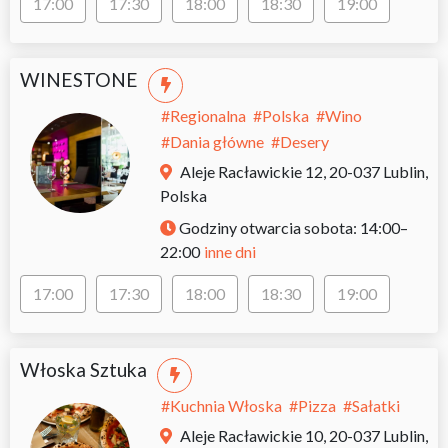
17:00
17:30
18:00
18:30
19:00
WINESTONE
#
Regionalna
#
Polska
#
Wino
#
Dania główne
#
Desery
Aleje Racławickie 12, 20-037 Lublin,
Polska
Godziny otwarcia
sobota: 14:00–
inne dni
22:00
17:00
17:30
18:00
18:30
19:00
Włoska Sztuka
#
Kuchnia Włoska
#
Pizza
#
Sałatki
Aleje Racławickie 10, 20-037 Lublin,