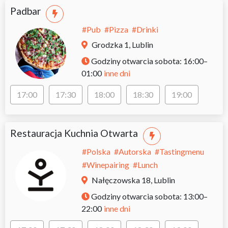
Padbar
#
Pub
#
Pizza
#
Drinki
Grodzka 1, Lublin
Godziny otwarcia
sobota: 16:00–
inne dni
01:00
17:00
17:30
18:00
18:30
19:00
Restauracja Kuchnia Otwarta
#
Polska
#
Autorska
#
Tastingmenu
#
Winepairing
#
Lunch
Nałęczowska 18, Lublin
Godziny otwarcia
sobota: 13:00–
inne dni
22:00