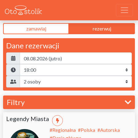
zamawiaj
rezerwuj
Dane rezerwacji
Filtry
Legendy Miasta
#
Regionalna
#
Polska
#
Autorska
#
Dania główne