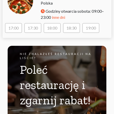
Polska
Godziny otwarcia
sobota: 09:00–
inne dni
23:00
17:00
17:30
18:00
18:30
19:00
NIE ZNALAZŁEŚ RESTAURACJI NA
LIŚCIE?
Poleć
restaurację i
zgarnij rabat!