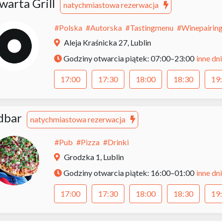
warta Grill
natychmiastowa rezerwacja
#
Polska
#
Autorska
#
Tastingmenu
#
Winepairin
Aleja Kraśnicka 27, Lublin
inne dni
Godziny otwarcia
piątek: 07:00–23:00
17:00
17:30
18:00
18:30
19
dbar
natychmiastowa rezerwacja
#
Pub
#
Pizza
#
Drinki
Grodzka 1, Lublin
inne dni
Godziny otwarcia
piątek: 16:00–01:00
17:00
17:30
18:00
18:30
19