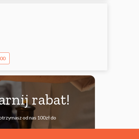
:00
arnij rabat!
otrzymasz od nas 100zł do