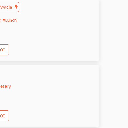
rwacja
g
#
Lunch
:00
esery
:00