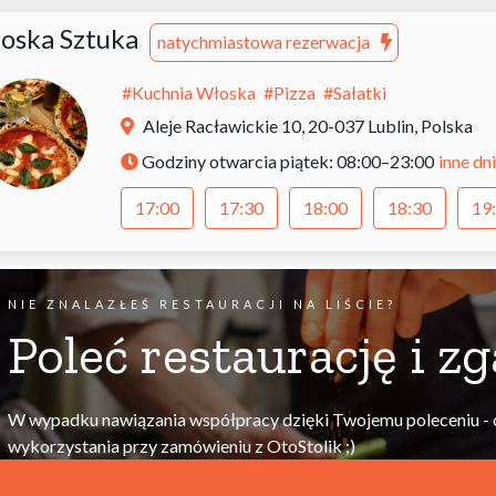
oska Sztuka
natychmiastowa rezerwacja
#
Kuchnia Włoska
#
Pizza
#
Sałatki
Aleje Racławickie 10, 20-037 Lublin, Polska
inne dni
Godziny otwarcia
piątek: 08:00–23:00
17:00
17:30
18:00
18:30
19
NIE ZNALAZŁEŚ RESTAURACJI NA LIŚCIE?
Poleć restaurację i zg
W wypadku nawiązania współpracy dzięki Twojemu poleceniu - 
wykorzystania przy zamówieniu z
OtoStolik
;)