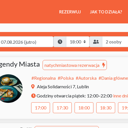
REZERWUJ
JAK TO DZIAŁA?
gendy Miasta
natychmiastowa rezerwacja
#
Regionalna
#
Polska
#
Autorska
#
Dania główne
Aleja Solidarności 7, Lublin
inne dni
Godziny otwarcia
piątek: 12:00–22:00
17:00
17:30
18:00
18:30
19