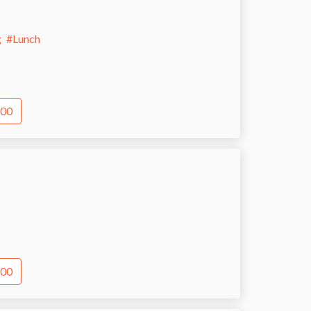
g
#
Lunch
:00
:00