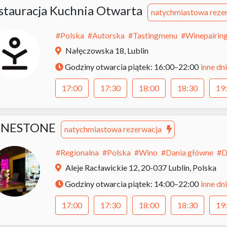
stauracja Kuchnia Otwarta
natychmiastowa reze
#
Polska
#
Autorska
#
Tastingmenu
#
Winepairin
Nałęczowska 18, Lublin
inne dni
Godziny otwarcia
piątek: 16:00–22:00
17:00
17:30
18:00
18:30
19
INESTONE
natychmiastowa rezerwacja
#
Regionalna
#
Polska
#
Wino
#
Dania główne
#
D
Aleje Racławickie 12, 20-037 Lublin, Polska
inne dni
Godziny otwarcia
piątek: 14:00–22:00
17:00
17:30
18:00
18:30
19