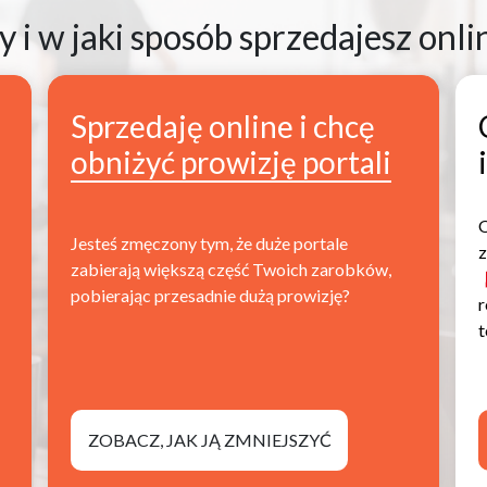
y i w jaki sposób sprzedajesz onli
Sprzedaję online i chcę
obniżyć prowizję portali
O
Jesteś zmęczony tym, że duże portale
z
zabierają większą część Twoich zarobków,
pobierając przesadnie dużą prowizję?
r
t
ZOBACZ, JAK JĄ ZMNIEJSZYĆ